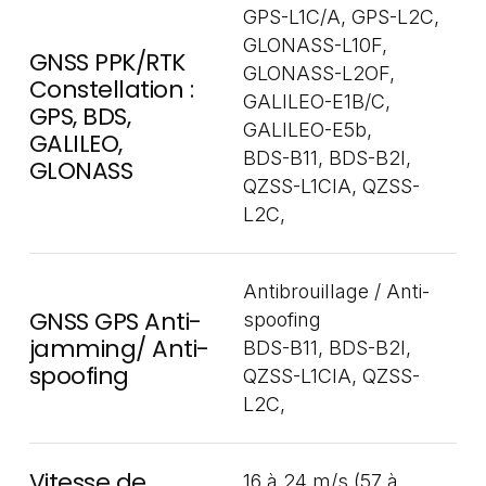
GPS-L1C/A, GPS-L2C,
GLONASS-L10F,
GNSS PPK/RTK
GLONASS-L2OF,
Constellation :
GALILEO-E1B/C,
GPS, BDS,
GALILEO-E5b,
GALILEO,
BDS-B11, BDS-B2I,
GLONASS
QZSS-L1CIA, QZSS-
L2C,
Antibrouillage / Anti-
GNSS GPS Anti-
spoofing
jamming/ Anti-
BDS-B11, BDS-B2I,
spoofing
QZSS-L1CIA, QZSS-
L2C,
Vitesse de
16 à 24 m/s (57 à